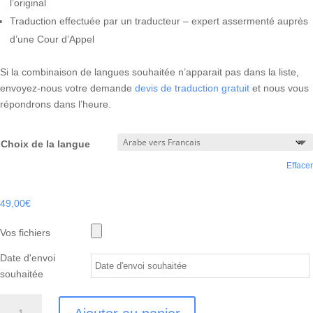
l’original
Traduction effectuée par un traducteur – expert assermenté auprès
d’une Cour d’Appel
Si la combinaison de langues souhaitée n’apparait pas dans la liste,
envoyez-nous votre demande
devis de traduction gratuit
et nous vous
répondrons dans l’heure.
Choix de la langue
Effacer
49,00
€
Vos fichiers
Date d'envoi
souhaitée
quantité