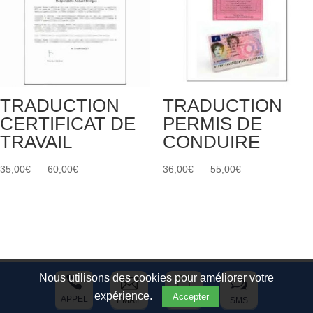
TRADUCTION
TRADUCTION
CERTIFICAT DE
PERMIS DE
TRAVAIL
CONDUIRE
Plage
Plage
35,00
€
–
60,00
€
36,00
€
–
55,00
€
de
de
prix :
prix :
35,00€
36,00€
à
à
60,00€
55,00€
Nous utilisons des cookies pour améliorer votre



w
expérience.
Accepter
APPEL
ÉMAIL
DEVIS
SMS