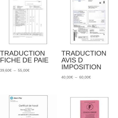
TRADUCTION
TRADUCTION
FICHE DE PAIE
AVIS D
IMPOSITION
Plage
39,60
€
–
55,00
€
de
Plage
40,00
€
–
60,00
€
prix :
de
39,60€
prix :
à
40,00€
55,00€
à
60,00€