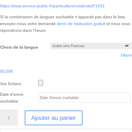
https://www.service-public.fr/particuliers/vosdroits/F1432
Si la combinaison de langues souhaitée n’apparait pas dans la liste,
envoyez-nous votre demande
devis de traduction gratuit
et nous vous
répondrons dans l’heure.
Choix de la langue
Effacer
50,00
€
Vos fichiers
Date d'envoi
souhaitée
quantité
Ajouter au panier
de
TRADUCTION