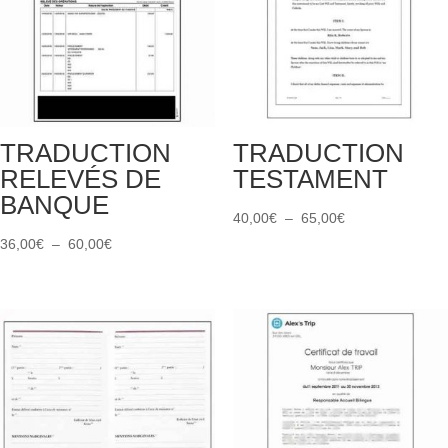
TRADUCTION
TRADUCTION
RELEVÉS DE
TESTAMENT
BANQUE
Plage
40,00
€
–
65,00
€
Plage
de
36,00
€
–
60,00
€
de
prix :
prix :
40,00€
36,00€
à
à
65,00€
60,00€