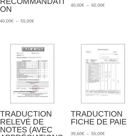
RECOMMANDATI
Plage
40,00
€
–
60,00
€
ON
de
Plage
prix :
40,00
€
–
55,00
€
de
40,00€
prix :
à
40,00€
60,00€
à
55,00€
TRADUCTION
TRADUCTION
RELEVÉ DE
FICHE DE PAIE
NOTES (AVEC
Plage
39,60
€
–
55,00
€