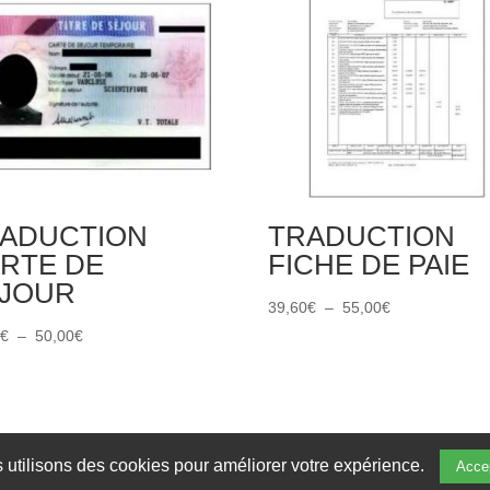
ADUCTION
TRADUCTION
RTE DE
FICHE DE PAIE
JOUR
Plage
39,60
€
–
55,00
€
Plage
de
0
€
–
50,00
€
de
prix :
prix :
39,60€
40,00€
à
à
55,00€
 utilisons des cookies pour améliorer votre expérience.
Acce
50,00€