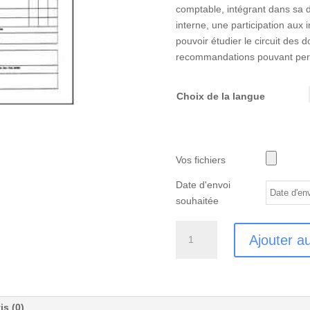
comptable, intégrant dans sa
interne, une participation aux 
pouvoir étudier le circuit des 
recommandations pouvant perme
Choix de la langue
Vos fichiers
Date d'envoi
souhaitée
quantité
Ajouter a
de
TRADUCTION
RAPPORT
DES
is (0)
COMMISSAIRES