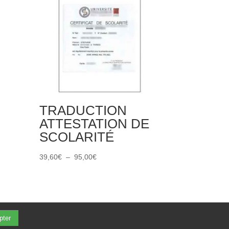
TRADUCTION
ATTESTATION DE
SCOLARITÉ
Plage
39,60
€
–
95,00
€
de
prix :
39,60€
à
pter
95,00€