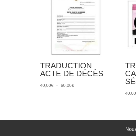
TRADUCTION
TR
ACTE DE DÉCÈS
CA
SÉ
Plage
40,00
€
–
60,00
€
de
40,0
prix :
40,00€
à
60,00€
Nous