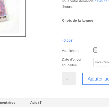
nous votre demande
devis de 
l’heure.
Choix de la langue
40,00
€
Vos fichiers
Date d'envoi
souhaitée
quantité
Ajouter a
de
TRADUCTION
PERMIS
DE
mentaires
Avis (1)
CONDUIRE