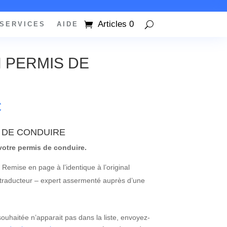
Articles 0
SERVICES
AIDE
 PERMIS DE
Plage
€
de
prix :
 DE CONDUIRE
36,00€
otre permis de conduire.
à
55,00€
. Remise en page à l’identique à l’original
 traducteur – expert assermenté auprès d’une
ouhaitée n’apparait pas dans la liste, envoyez-