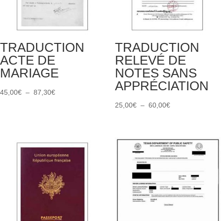
TRADUCTION
TRADUCTION
ACTE DE
RELEVÉ DE
MARIAGE
NOTES SANS
APPRÉCIATION
Plage
45,00
€
–
87,30
€
de
Plage
25,00
€
–
60,00
€
prix :
de
45,00€
prix :
à
25,00€
87,30€
à
60,00€