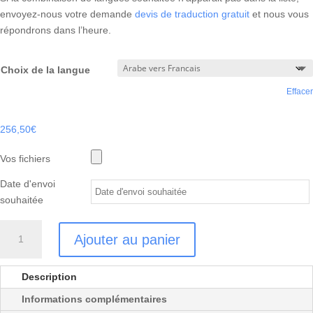
envoyez-nous votre demande
devis de traduction gratuit
et nous vous
répondrons dans l’heure.
Choix de la langue
Effacer
256,50
€
Vos fichiers
Date d'envoi
souhaitée
quantité
Ajouter au panier
de
TRADUCTION
CONTRAT
Description
LOCATION
Informations complémentaires