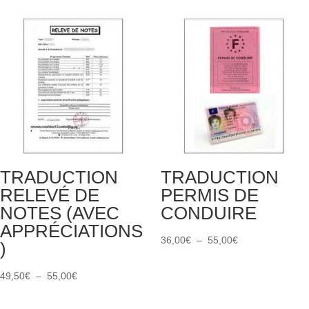
prix :
prix :
45,00€
39,60€
à
à
60,00€
95,00€
TRADUCTION
TRADUCTION
RELEVÉ DE
PERMIS DE
NOTES (AVEC
CONDUIRE
APPRÉCIATIONS
Plage
36,00
€
–
55,00
€
)
de
Plage
prix :
49,50
€
–
55,00
€
de
36,00€