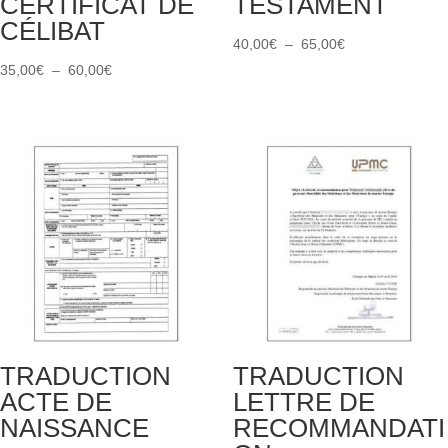
CERTIFICAT DE
TESTAMENT
CÉLIBAT
Plage
40,00
€
–
65,00
€
Plage
de
35,00
€
–
60,00
€
de
prix :
prix :
40,00€
35,00€
à
à
65,00€
60,00€
TRADUCTION
TRADUCTION
ACTE DE
LETTRE DE
NAISSANCE
RECOMMANDATI